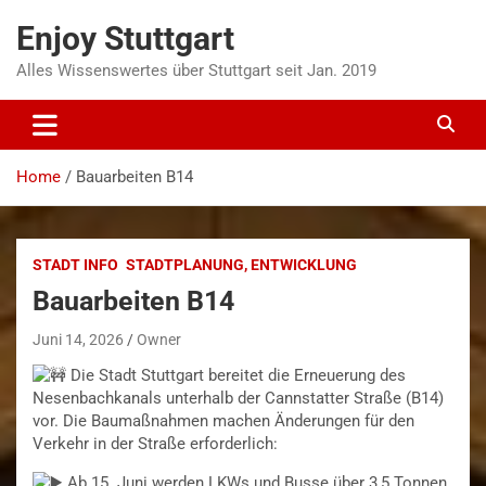
Skip
Enjoy Stuttgart
to
content
Alles Wissenswertes über Stuttgart seit Jan. 2019
Home
Bauarbeiten B14
STADT INFO
STADTPLANUNG, ENTWICKLUNG
Bauarbeiten B14
Juni 14, 2026
Owner
Die Stadt Stuttgart bereitet die Erneuerung des
Nesenbachkanals unterhalb der Cannstatter Straße (B14)
vor. Die Baumaßnahmen machen Änderungen für den
Verkehr in der Straße erforderlich:
Ab 15. Juni werden LKWs und Busse über 3,5 Tonnen