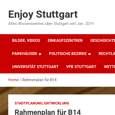
Skip
to
Enjoy Stuttgart
content
Alles Wissenswertes über Stuttgart seit Jan. 2019
BILDER, VIDEOS
EINKAUFSZENTREN
GESCHISCHT
PARKHÄUSER
POLITISCHE BEZIRKE
RECHTLI
UNIVERSITÄT STUTTGART
VFB STUTTGART
WETT
Home
Rahmenplan für B14
STADTPLANUNG, ENTWICKLUNG
Rahmenplan für B14