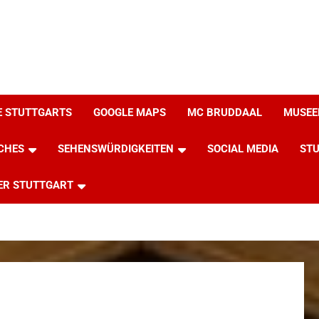
E STUTTGARTS
GOOGLE MAPS
MC BRUDDAAL
MUSEE
CHES
SEHENSWÜRDIGKEITEN
SOCIAL MEDIA
STU
ER STUTTGART