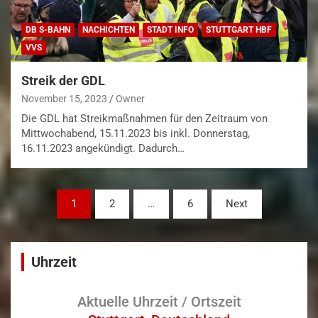
DB S-BAHN
NACHICHTEN
STADT INFO
STUTTGART HBF
VVS
Streik der GDL
November 15, 2023
Owner
Die GDL hat Streikmaßnahmen für den Zeitraum von
Mittwochabend, 15.11.2023 bis inkl. Donnerstag,
16.11.2023 angekündigt. Dadurch…
Seitennummerierung
1
2
…
6
Next
der
Beiträge
Uhrzeit
Aktuelle Uhrzeit / Ortszeit