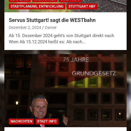
STADTPLANUNG, ENTWICKLUNG
STUTTGART HBF
Servus Stuttgart! sagt die WESTbahn
Dezember 2, 2024
Owner
Ab 15. Dezember 2024 geht’s von Stuttgart direkt nach
Wien Ab 15.12.2024 heißt es: Ab nach…
NACHICHTEN
STADT INFO